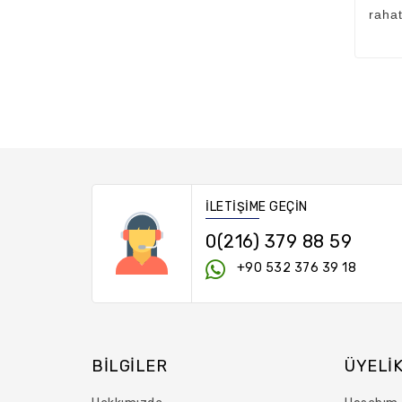
rahat
İLETIŞIME GEÇIN
0(216) 379 88 59
+90 532 376 39 18
BILGILER
ÜYELI