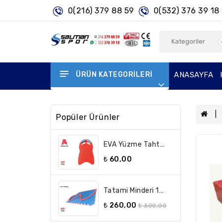
0(216) 379 88 59
0(532) 376 39 18
ÜRÜN KATEGORILERI
ANASAYFA
Popüler Ürünler
EVA Yüzme Tahtası - Yüzme Bord
₺ 60,00
Tatami Minderi 100x100 26 Mm A Kalite Çift Taraflı (İstenilen Renkte Üretilir)
₺ 260,00
₺ 300,00