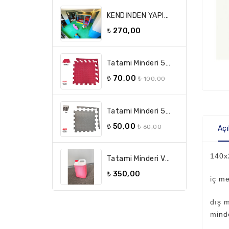
KENDİNDEN YAPIŞKANLI DUVAR KORUMA MİNDERİ
₺ 270,00
Tatami Minderi 50x50 26 Mm A Kalite Anaokulu Çocuk Odası
₺ 70,00
₺ 100,00
Tatami Minderi 50x50 13 Mm A Kalite Anaokulu Çocuk Odası
₺ 50,00
₺ 60,00
Aç
140x
Tatami Minderi Ve Kauçuk Zemin Temizleme Maddesi
₺ 350,00
iç me
dış m
mind