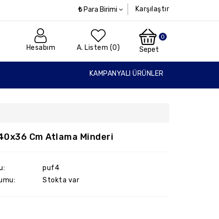
Karşılaştır
₺
Para Birimi
0
Hesabım
A. Listem (0)
Sepet
KAMPANYALI ÜRÜNLER
40x36 Cm Atlama Minderi
u:
puf4
umu:
Stokta var