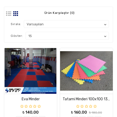
Oyun
Grupları
Ürün Karşılaştır (0)
Jimnastik
Minderleri
Sırala:
Judo
Göster:
Minderleri
Güreş
Minderleri
Puf
Ve
Atlama
Minderleri
Bahçe
-
Eva Minder
Tatami Minderi 100x100 13 Mm A Kalite (İstenilen Renkte Üretilir)
Şezlong
Minderler
₺ 140,00
₺ 160,00
₺ 180,00
Jimnastik