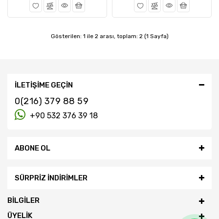
Malzemeleri
Duvar
Gösterilen: 1 ile 2 arası, toplam: 2 (1 Sayfa)
Çarpma
Minderleri
Karo
Kauçuk
İLETIŞIME GEÇIN
0(216) 379 88 59
+90 532 376 39 18
ABONE OL
SÜRPRIZ İNDIRIMLER
BILGILER
ÜYELIK