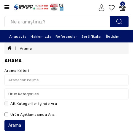
0
ÜRÜN
KATEGORILERI
Tatami
Anasayfa
Hakkımızda
Referanslar
Sertifikalar
İletişim
Minderi
Arama
Duvar
Koruma
ARAMA
Eva
Arama Kriteri
Yüzme
Tahtası
Oyun
Matları
Alt Kategoriler Içinde Ara
Eva
Ürün Açıklamasında Ara.
Paspas
Sünger