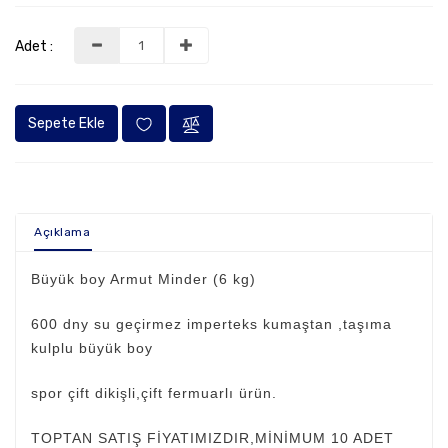
Oyun
Grupları
Adet :
Jimnastik
Minderleri
Sepete Ekle
Judo
Minderleri
Güreş
Minderleri
Açıklama
Puf
Ve
Büyük boy Armut Minder (6 kg)
Atlama
Minderleri
600 dny su geçirmez imperteks kumaştan ,taşıma
Bahçe
kulplu büyük boy
-
Şezlong
spor çift dikişli,çift fermuarlı ürün.
Minderler
TOPTAN SATIŞ FİYATIMIZDIR,MİNİMUM 10 ADET
Jimnastik