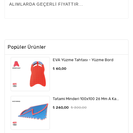
ALIMLARDA GEÇERLİ FİYATTIR...
Malzemeleri
Duvar
Çarpma
Minderleri
Karo
Kauçuk
Popüler Ürünler
EVA Yüzme Tahtası - Yüzme Bord
₺ 60,00
Tatami Minderi 100x100 26 Mm A Kalite Çift Taraflı (İstenilen Renkte Üretilir)
₺ 260,00
₺ 300,00