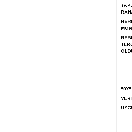
YAPB
RAH
HERH
MONT
BEB
TER
OLD
50X5
VERİ
UYG