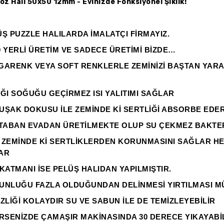
oz Halı 50x50 12mm - Evinizde Fonksiyonel Şıklık!
Ş PUZZLE HALILARDA İMALATÇI FİRMAYIZ.
 YERLİ ÜRETİM VE SADECE ÜRETİMİ BİZDE…
GARENK VEYA SOFT RENKLERLE ZEMİNİZİ BAŞTAN YARAT
ĞI SOĞUĞU GEÇİRMEZ ISI YALITIMI SAĞLAR
UŞAK DOKUSU İLE ZEMİNDE Kİ SERTLİĞİ ABSORBE EDE
 TABAN EVADAN ÜRETİLMEKTE OLUP SU ÇEKMEZ BAKTE
 ZEMİNDE Kİ SERTLİKLERDEN KORUNMASINI SAĞLAR H
AR
KATMANI İSE PELÜŞ HALIDAN YAPILMIŞTIR.
UNLUĞU FAZLA OLDUĞUNDAN DELİNMESİ YIRTILMASI M
ZLİĞİ KOLAYDIR SU VE SABUN İLE DE TEMİZLEYEBİLİR
RSENİZDE ÇAMAŞIR MAKİNASINDA 30 DERECE YIKAYABİL