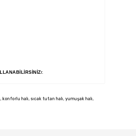
LLANABİLİRSİNİZ
r.
ı
,
konforlu halı
,
sıcak tutan halı
,
yumuşak halı
,