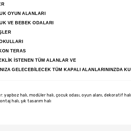
ER
UK OYUN ALANLARI
UK VE BEBEK ODALARI
ŞLER
OKULLARI
KON TERAS
EKLİK İSTENEN TÜM ALANLAR VE
INIZA GELECEBİLECEK TÜM KAPALI ALANLARININZDA KU
er:
yapboz halı
,
modüler halı
,
çocuk odası
,
oyun alanı
,
dekoratif hal
ontaj halı
,
şık tasarım halı