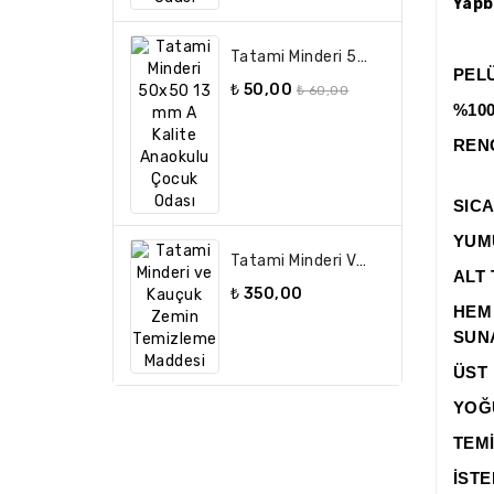
Yapb
Tatami Minderi 50x50 13 Mm A Kalite Anaokulu Çocuk Odası
PELÜ
₺ 50,00
₺ 60,00
%100
REN
SICA
YUM
Tatami Minderi Ve Kauçuk Zemin Temizleme Maddesi
ALT
₺ 350,00
HEM
SUN
ÜST 
YOĞ
TEMİ
İSTE