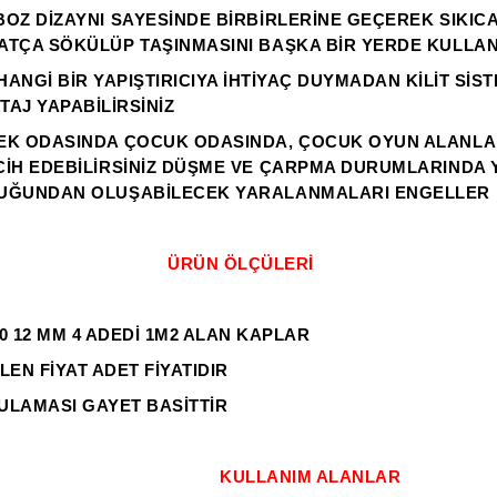
OZ DİZAYNI SAYESİNDE BİRBİRLERİNE GEÇEREK SIKICA
ATÇA SÖKÜLÜP TAŞINMASINI BAŞKA BİR YERDE KULLA
ANGİ BİR YAPIŞTIRICIYA İHTİYAÇ DUYMADAN KİLİT SİS
AJ YAPABİLİRSİNİZ
EK ODASINDA ÇOCUK ODASINDA, ÇOCUK OYUN ALANLAR
CİH EDEBİLİRSİNİZ DÜŞME VE ÇARPMA DURUMLARINDA 
UĞUNDAN OLUŞABİLECEK YARALANMALARI ENGELLER
ÜRÜN ÖLÇÜLERİ
0 12 MM 4 ADEDİ 1M2 ALAN KAPLAR
LEN FİYAT ADET FİYATIDIR
ULAMASI GAYET BASİTTİR
KULLANIM ALANLAR