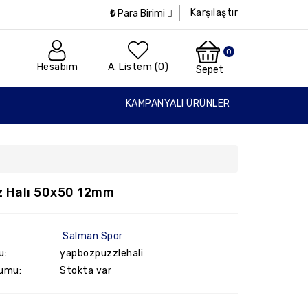
Karşılaştır
₺
Para Birimi
0
Hesabım
A. Listem (0)
Sepet
KAMPANYALI ÜRÜNLER
 Halı 50x50 12mm
Salman Spor
u:
yapbozpuzzlehali
umu:
Stokta var