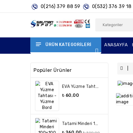
0(216) 379 88 59
0(532) 376 39 18
ÜRÜN KATEGORILERI
ANASAYFA
Popüler Ürünler
EVA Yüzme Tahtası - Yüzme Bord
₺ 60,00
Tatami Minderi 100x100 26 Mm A Kalite Çift Taraflı (İstenilen Renkte Üretilir)
₺ 260,00
₺ 300,00