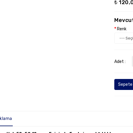
₺ 120,
Mevcut
Renk
Adet :
Sepete 
ıklama