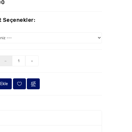
00
 Seçenekler:
Ekle