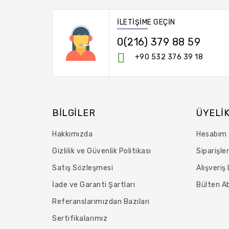
İLETIŞIME GEÇIN
0(216) 379 88 59
+90 532 376 39 18
BILGILER
ÜYELI
Hakkımızda
Hesabım
Gizlilik ve Güvenlik Politikası
Siparişle
Satış Sözleşmesi
Alışveriş
İade ve Garanti Şartları
Bülten Ab
Referanslarımızdan Bazıları
Sertifikalarımız