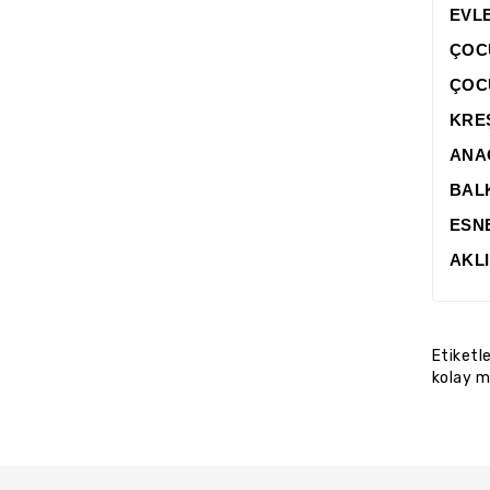
EVL
ÇOC
ÇOC
KRE
ANA
BAL
ESN
AKL
Etiketl
kolay m